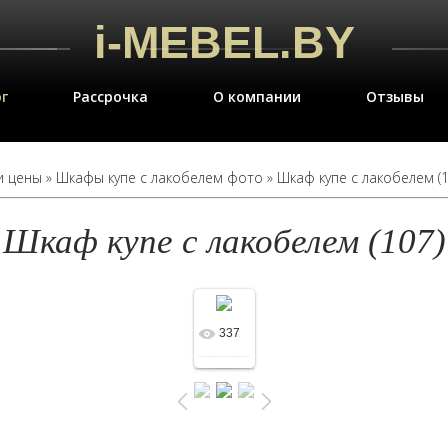
i
-MEBEL.BY
г
Рассрочка
О компании
Отзывы
и цены
»
Шкафы купе с лакобелем фото
» Шкаф купе с лакобелем (1
Шкаф купе с лакобелем (107)
337
В
реальном
размере