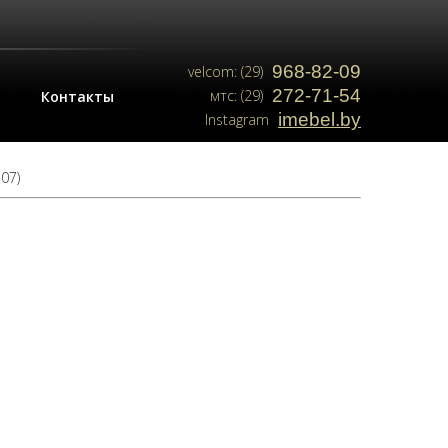
968-82-09
velcom: (29)
272-71-54
мтс: (29)
Контакты
imebel.by
Instagram
07)