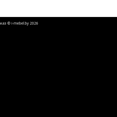
960x1280
/
каз © i-mebel.by
2026
123.3Kb